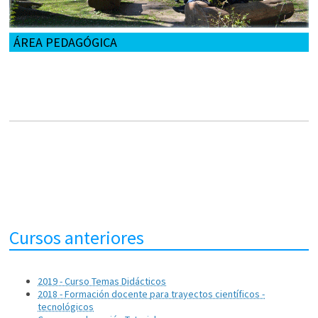
ÁREA PEDAGÓGICA
Propósitos
Integrantes
Boletín del Área Pedagógica
Curso Introducción a la Docencia Universitaria - Edición 2022
Materia humanística
Investigación
Publicaciones
Cursos anteriores
Cursos anteriores
2019 - Curso Temas Didácticos
2018 - Formación docente para trayectos científicos -
tecnológicos