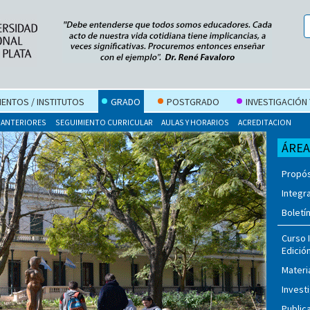
ENTOS / INSTITUTOS
GRADO
POSTGRADO
INVESTIGACIÓN
 ANTERIORES
SEGUIMIENTO CURRICULAR
AULAS Y HORARIOS
ACREDITACION
ÁREA
Propós
Integr
Boletí
Curso I
Edició
Materi
Invest
Public