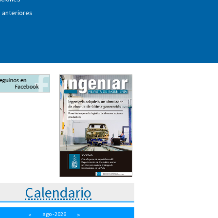
 anteriores
Calendario
ago
-2026
<
>