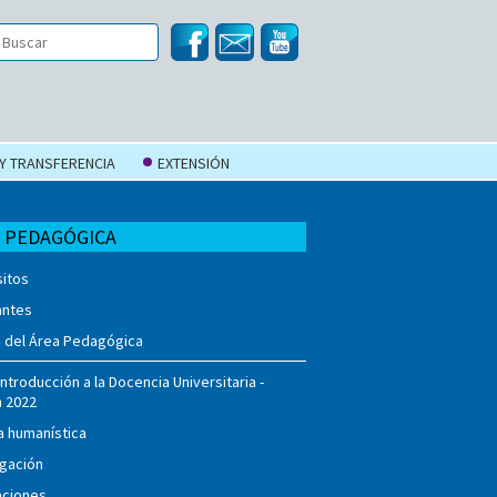
 Y TRANSFERENCIA
EXTENSIÓN
 PEDAGÓGICA
itos
antes
n del Área Pedagógica
ntroducción a la Docencia Universitaria -
n 2022
a humanística
igación
aciones