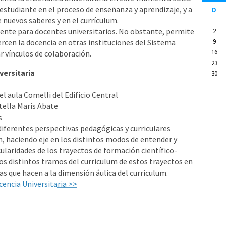
l estudiante en el proceso de enseñanza y aprendizaje, y a
D
e nuevos saberes y en el currículum.
ente para docentes universitarios. No obstante, permite
2
9
ercen la docencia en otras instituciones del Sistema
16
r vínculos de colaboración.
23
versitaria
30
el aula Comelli del Edificio Central
tella Maris Abate
s
iferentes perspectivas pedagógicas y curriculares
, haciendo eje en los distintos modos de entender y
cularidades de los trayectos de formación científico-
os distintos tramos del curriculum de estos trayectos en
s que hacen a la dimensión áulica del curriculum.
cencia Universitaria >>