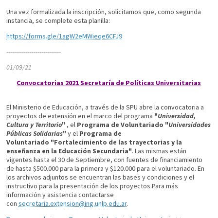
Una vez formalizada la inscripción, solicitamos que, como segunda
instancia, se complete esta planilla:
https://forms.gle/1agW2eMWieqe6CFJ9
----------------------------
01/09/21
Convocatorias 2021 Secretaría de Políticas Universitarias
El Ministerio de Educación, a través de la SPU abre la convocatoria a
proyectos de extensión en el marco del programa
"
Universidad,
Cultura y Territorio
"
, el
Programa de Voluntariado "
Universidades
Públicas Solidarias
"
y el
Programa de
Voluntariado
"Fortalecimiento de las trayectorias y la
enseñanza en la Educación Secundaria"
. Las mismas están
vigentes hasta el 30 de Septiembre, con fuentes de financiamiento
de hasta $500.000 para la primera y $120.000 para el voluntariado. En
los archivos adjuntos se encuentran las bases y condiciones y el
instructivo para la presentación de los proyectos.Para más
información y asistencia contactarse
con
secretaria.extension@ing.unlp.edu.ar
.