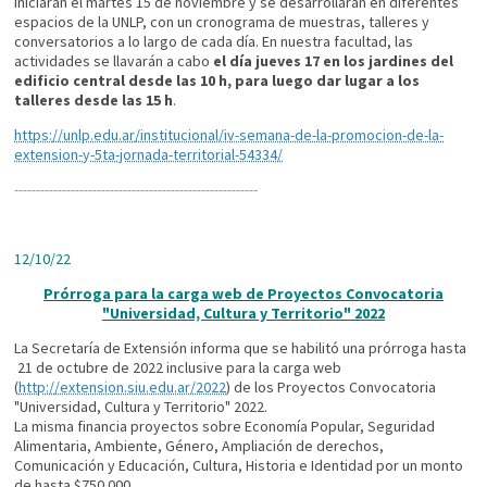
iniciarán el martes 15 de noviembre y se desarrollarán en diferentes
espacios de la UNLP, con un cronograma de muestras, talleres y
conversatorios a lo largo de cada dí­a. En nuestra facultad, las
actividades se llavarán a cabo
el dí­a jueves 17 en los jardines del
edificio central desde las 10 h, para luego dar lugar a los
talleres desde las 15 h
.
https://unlp.edu.ar/institucional/iv-semana-de-la-promocion-de-la-
extension-y-5ta-jornada-territorial-54334/
----------------------------
----------------------------
12/10/22
Prórroga para la carga web de Proyectos Convocatoria
"Universidad, Cultura y Territorio" 2022
La Secretaría de Extensión informa que se habilitó una prórroga hasta
21 de octubre de 2022 inclusive para la carga web
(
http://extension.siu.edu.ar/2022
) de los Proyectos Convocatoria
"Universidad, Cultura y Territorio" 2022.
La misma financia proyectos sobre Economía Popular, Seguridad
Alimentaria, Ambiente, Género, Ampliación de derechos,
Comunicación y Educación, Cultura, Historia e Identidad por un monto
de hasta $750.000.