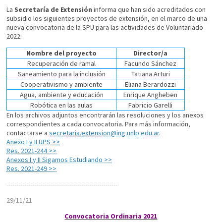
La
Secretaría de Extensión
informa que han sido acreditados con
subsidio los siguientes proyectos de extensión, en el marco de una
nueva convocatoria de la SPU para las actividades de Voluntariado
2022:
Nombre del proyecto
Director/a
Recuperación de ramal
Facundo Sánchez
Saneamiento para la inclusión
Tatiana Arturi
Cooperativismo y ambiente
Eliana Berardozzi
Agua, ambiente y educación
Enrique Angheben
Robótica en las aulas
Fabricio Garelli
En los archivos adjuntos encontrarán las resoluciones y los anexos
correspondientes a cada convocatoria. Para más información,
contactarse a
secretaria.extension@ing.unlp.edu.ar
.
Anexo I y II UPS >>
Res. 2021-244 >>
Anexos I y II Sigamos Estudiando >>
Res. 2021-249 >>
----------------------------
----------------------------
29/11/21
Convocatoria Ordinaria 2021