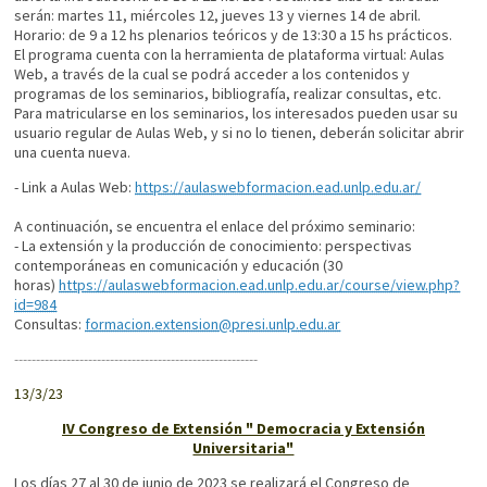
serán: martes 11, miércoles 12, jueves 13 y viernes 14 de abril.
Horario: de 9 a 12 hs plenarios teóricos y de 13:30 a 15 hs prácticos.
El programa cuenta con la herramienta de plataforma virtual: Aulas
Web, a través de la cual se podrá acceder a los contenidos y
programas de los seminarios, bibliografía, realizar consultas, etc.
Para matricularse en los seminarios, los interesados pueden usar su
usuario regular de Aulas Web, y si no lo tienen, deberán solicitar abrir
una cuenta nueva.
- Link a Aulas Web:
https://aulaswebformacion.ead.unlp.edu.ar/
A continuación, se encuentra el enlace del próximo seminario:
- La extensión y la producción de conocimiento: perspectivas
contemporáneas en comunicación y educación (30
horas)
https://aulaswebformacion.ead.unlp.edu.ar/course/view.php?
id=984
Consultas:
formacion.extension@presi.unlp.edu.ar
----------------------------
----------------------------
13/3/23
IV Congreso de Extensión " Democracia y Extensión
Universitaria"
Los días 27 al 30 de junio de 2023 se realizará el Congreso de