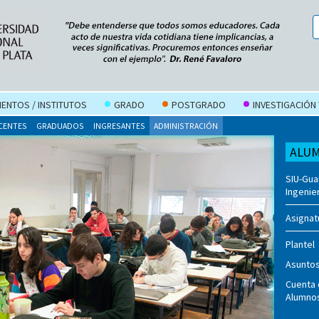
ENTOS / INSTITUTOS
GRADO
POSTGRADO
INVESTIGACIÓN
CENTES
GRADUADOS
INGRESANTES
ADMINISTRACIÓN
ALU
SIU-Gua
Ingenie
Asignat
Plantel
Asuntos
Cuenta 
Alumno