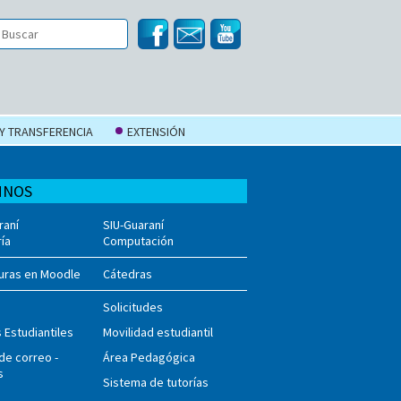
 Y TRANSFERENCIA
EXTENSIÓN
MNOS
raní
SIU-Guaraní
ría
Computación
uras en Moodle
Cátedras
Solicitudes
 Estudiantiles
Movilidad estudiantil
de correo -
Área Pedagógica
s
Sistema de tutorías