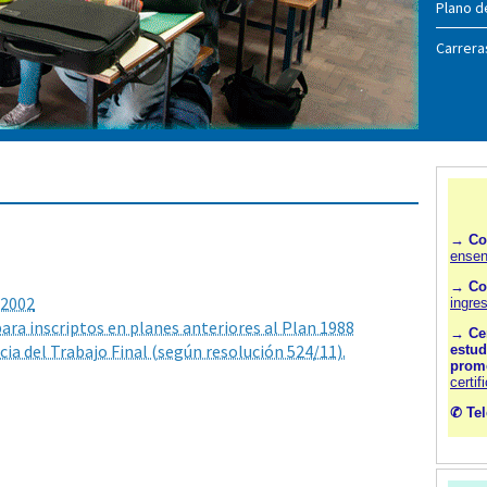
Plano d
Carrera
 2002
para inscriptos en planes anteriores al Plan 1988
cia del Trabajo Final (según resolución 524/11).