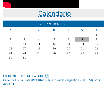
Calendario
ago
-2026
<
>
D
L
M
M
J
V
S
1
2
3
4
5
6
7
8
9
10
11
12
13
14
15
16
17
18
19
20
21
22
23
24
25
26
27
28
29
30
31
FACULTAD DE INGENIERÍA - UNLP
Calle 1 y 47 - La Plata (B1900TAG) - Buenos Aires - Argentina - Tel: (+54) (221)
425-8911