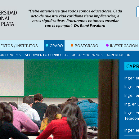
ENTOS / INSTITUTOS
GRADO
POSTGRADO
INVESTIGACIÓN
 ANTERIORES
SEGUIMIENTO CURRICULAR
AULAS Y HORARIOS
ACREDITACION
CAR
Ingenie
Ingenier
Ingenie
Ing. en 
Ingenie
Teleco
Ingenie