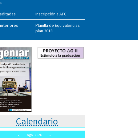
as
editadas
Inscripción a AFC
anteriores
Planilla de Equivalencias
plan 2018
Calendario
ago
-2026
<
>