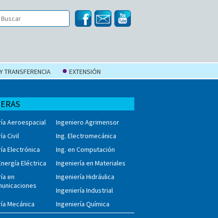
 Y TRANSFERENCIA
EXTENSIÓN
RERAS
ría Aeroespacial
Ingeniero Agrimensor
ía Civil
Ing. Electromecánica
ría Electrónica
Ing. en Computación
Energía Eléctrica
Ingeniería en Materiales
ría en
Ingeniería Hidráulica
municaciones
Ingeniería Industrial
ría Mecánica
Ingeniería Química