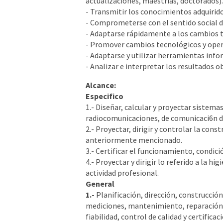
actualizaciones, maestrías, doctorados).
- Transmitir los conocimientos adquirido
- Comprometerse con el sentido social d
- Adaptarse rápidamente a los cambios 
- Promover cambios tecnológicos y oper
- Adaptarse y utilizar herramientas info
- Analizar e interpretar los resultados 
Alcance:
Especifico
1.- Diseñar, calcular y proyectar sistem
radiocomunicaciones, de comunicaci6n de
2.- Proyectar, dirigir y controlar la con
anteriormente mencionado.
3.- Certificar el funcionamiento, condi
4.- Proyectar y dirigir lo referido a la h
actividad profesional.
General
1.-
Planificación, dirección, construcció
mediciones, mantenimiento, reparación,
fiabilidad, control de calidad y certifica