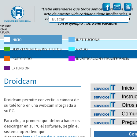
INICIO
INSTITUCIONAL
DEPARTAMENTOS / INSTITUTOS
GRADO
POSTGRADO
INVESTIGACIÓN Y TRANSFERENCIA
EXTENSIÓN
Droidcam
Droidcam permite convertir la cámara de
su teléfono en una webcam integrada a
su PC.
Para ello, lo primero que deberá hacer es
descargar en su PC el software, según el
sistema operativo que
disponga:
https://www.dev47apps.com/
Una