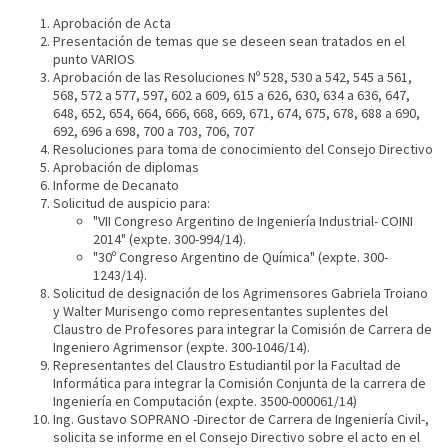
Aprobación de Acta
Presentación de temas que se deseen sean tratados en el
punto VARIOS
Aprobación de las Resoluciones Nº 528, 530 a 542, 545 a 561,
568, 572 a 577, 597, 602 a 609, 615 a 626, 630, 634 a 636, 647,
648, 652, 654, 664, 666, 668, 669, 671, 674, 675, 678, 688 a 690,
692, 696 a 698, 700 a 703, 706, 707
Resoluciones para toma de conocimiento del Consejo Directivo
Aprobación de diplomas
Informe de Decanato
Solicitud de auspicio para:
"VII Congreso Argentino de Ingeniería Industrial- COINI
2014" (expte. 300-994/14).
"30º Congreso Argentino de Química" (expte. 300-
1243/14).
Solicitud de designación de los Agrimensores Gabriela Troiano
y Walter Murisengo como representantes suplentes del
Claustro de Profesores para integrar la Comisión de Carrera de
Ingeniero Agrimensor (expte. 300-1046/14).
Representantes del Claustro Estudiantil por la Facultad de
Informática para integrar la Comisión Conjunta de la carrera de
Ingeniería en Computación (expte. 3500-000061/14)
Ing. Gustavo SOPRANO -Director de Carrera de Ingeniería Civil-,
solicita se informe en el Consejo Directivo sobre el acto en el