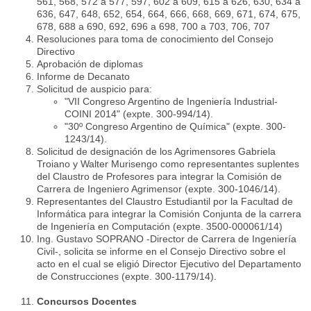
561, 568, 572 a 577, 597, 602 a 609, 615 a 626, 630, 634 a
636, 647, 648, 652, 654, 664, 666, 668, 669, 671, 674, 675,
678, 688 a 690, 692, 696 a 698, 700 a 703, 706, 707
Resoluciones para toma de conocimiento del Consejo
Directivo
Aprobación de diplomas
Informe de Decanato
Solicitud de auspicio para:
"VII Congreso Argentino de Ingeniería Industrial-
COINI 2014" (expte. 300-994/14).
"30º Congreso Argentino de Química" (expte. 300-
1243/14).
Solicitud de designación de los Agrimensores Gabriela
Troiano y Walter Murisengo como representantes suplentes
del Claustro de Profesores para integrar la Comisión de
Carrera de Ingeniero Agrimensor (expte. 300-1046/14).
Representantes del Claustro Estudiantil por la Facultad de
Informática para integrar la Comisión Conjunta de la carrera
de Ingeniería en Computación (expte. 3500-000061/14)
Ing. Gustavo SOPRANO -Director de Carrera de Ingeniería
Civil-, solicita se informe en el Consejo Directivo sobre el
acto en el cual se eligió Director Ejecutivo del Departamento
de Construcciones (expte. 300-1179/14).
Concursos Docentes