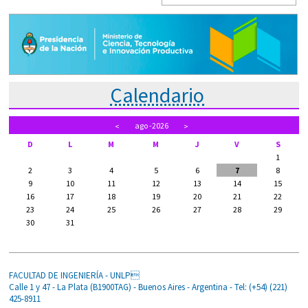
Calendario
ago
-2026
<
>
D
L
M
M
J
V
S
1
2
3
4
5
6
7
8
9
10
11
12
13
14
15
16
17
18
19
20
21
22
23
24
25
26
27
28
29
30
31
FACULTAD DE INGENIERÍA - UNLP
Calle 1 y 47 - La Plata (B1900TAG) - Buenos Aires - Argentina - Tel: (+54) (221)
425-8911