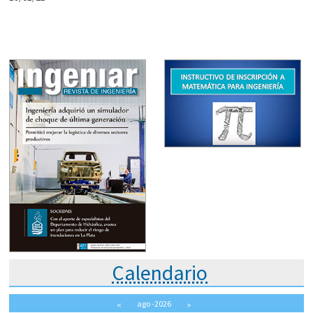
Calendario
ago
-2026
<
>