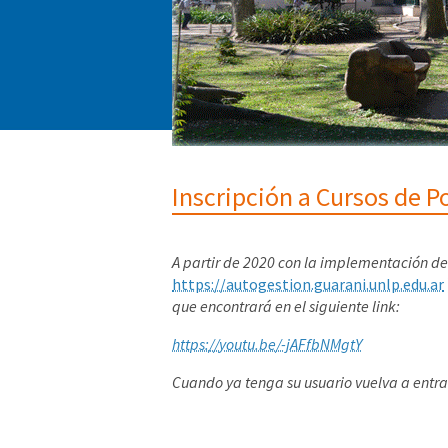
Inscripción a Cursos de 
A partir de 2020 con la implementación d
https://autogestion.guarani.unlp.edu.ar
que encontrará en el siguiente link:
https://youtu.be/-jAFfbNMgtY
Cuando ya tenga su usuario vuelva a entrar