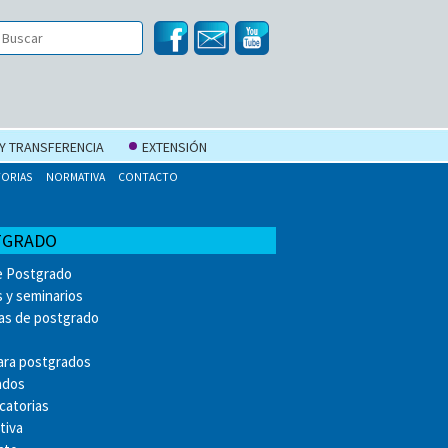
 Y TRANSFERENCIA
EXTENSIÓN
ORIAS
NORMATIVA
CONTACTO
TGRADO
e Postgrado
 y seminarios
as de postgrado
ara postgrados
ados
catorias
tiva