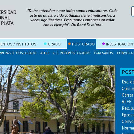
ENTOS / INSTITUTOS
GRADO
POSTGRADO
INVESTIGACIÓN
RRERAS DE POSTGRADO
ATEFI
REC. PARA POSTGRADOS
EGRESADOS
CONVOCAT
POS
Esc. d
Cursos
Carrer
ATEFI
Rec. p
Egres
Convo
Norma