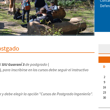
Conta
Defens
Postgado
el
SIU Guaraní 3
de postgrado
(
D
)
, p
ara inscribirse en los cursos debe seguir el instructivo
2
9
16
23
 y debe elegir la opción "Cursos de Postgrado Ingeniería".
30