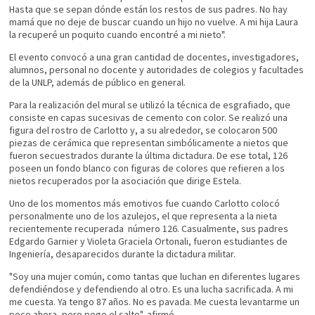
Hasta que se sepan dónde están los restos de sus padres. No hay
mamá que no deje de buscar cuando un hijo no vuelve. A mi hija Laura
la recuperé un poquito cuando encontré a mi nieto".
El evento convocó a una gran cantidad de docentes, investigadores,
alumnos, personal no docente y autoridades de colegios y facultades
de la UNLP, además de público en general.
Para la realización del mural se utilizó la técnica de esgrafiado, que
consiste en capas sucesivas de cemento con color. Se realizó una
figura del rostro de Carlotto y, a su alrededor, se colocaron 500
piezas de cerámica que representan simbólicamente a nietos que
fueron secuestrados durante la última dictadura. De ese total, 126
poseen un fondo blanco con figuras de colores que refieren a los
nietos recuperados por la asociación que dirige Estela.
Uno de los momentos más emotivos fue cuando Carlotto colocó
personalmente uno de los azulejos, el que representa a la nieta
recientemente recuperada número 126. Casualmente, sus padres
Edgardo Garnier y Violeta Graciela Ortonali, fueron estudiantes de
Ingeniería, desaparecidos durante la dictadura militar.
"Soy una mujer común, como tantas que luchan en diferentes lugares
defendiéndose y defendiendo al otro. Es una lucha sacrificada. A mi
me cuesta. Ya tengo 87 años. No es pavada. Me cuesta levantarme un
poco ahora, pero pego el salto", afirmó.