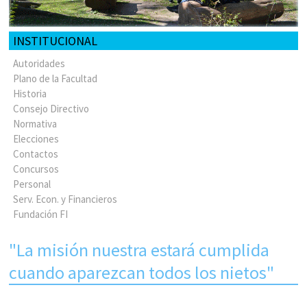
INSTITUCIONAL
Autoridades
Plano de la Facultad
Historia
Consejo Directivo
Normativa
Elecciones
Contactos
Concursos
Personal
Serv. Econ. y Financieros
Fundación FI
"La misión nuestra estará cumplida
cuando aparezcan todos los nietos"