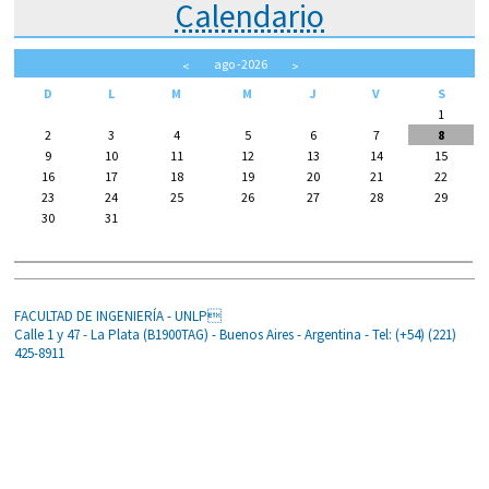
Calendario
ago
-2026
<
>
D
L
M
M
J
V
S
1
2
3
4
5
6
7
8
9
10
11
12
13
14
15
16
17
18
19
20
21
22
23
24
25
26
27
28
29
30
31
FACULTAD DE INGENIERÍA - UNLP
Calle 1 y 47 - La Plata (B1900TAG) - Buenos Aires - Argentina - Tel: (+54) (221)
425-8911