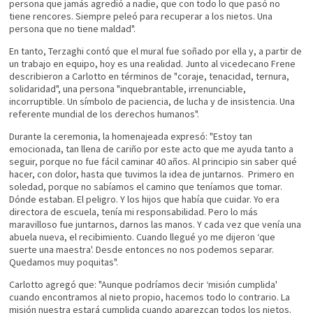
persona que jamás agredió a nadie, que con todo lo que pasó no
tiene rencores. Siempre peleó para recuperar a los nietos. Una
persona que no tiene maldad".
En tanto, Terzaghi contó que el mural fue soñado por ella y, a partir de
un trabajo en equipo, hoy es una realidad. Junto al vicedecano Frene
describieron a Carlotto en términos de "coraje, tenacidad, ternura,
solidaridad", una persona "inquebrantable, irrenunciable,
incorruptible. Un símbolo de paciencia, de lucha y de insistencia. Una
referente mundial de los derechos humanos".
Durante la ceremonia, la homenajeada expresó: "Estoy tan
emocionada, tan llena de cariño por este acto que me ayuda tanto a
seguir, porque no fue fácil caminar 40 años. Al principio sin saber qué
hacer, con dolor, hasta que tuvimos la idea de juntarnos. Primero en
soledad, porque no sabíamos el camino que teníamos que tomar.
Dónde estaban. El peligro. Y los hijos que había que cuidar. Yo era
directora de escuela, tenía mi responsabilidad. Pero lo más
maravilloso fue juntarnos, darnos las manos. Y cada vez que venía una
abuela nueva, el recibimiento. Cuando llegué yo me dijeron ‘que
suerte una maestra'. Desde entonces no nos podemos separar.
Quedamos muy poquitas".
Carlotto agregó que: "Aunque podríamos decir ‘misión cumplida'
cuando encontramos al nieto propio, hacemos todo lo contrario. La
misión nuestra estará cumplida cuando aparezcan todos los nietos.