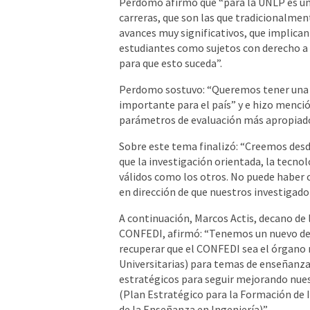
Perdomo afirmó que “para la UNLP es un
carreras, que son las que tradicionalm
avances muy significativos, que implican
estudiantes como sujetos con derecho a 
para que esto suceda”.
Perdomo sostuvo: “Queremos tener una m
importante para el país” y e hizo mención
parámetros de evaluación más apropiados
Sobre este tema finalizó: “Creemos desd
que la investigación orientada, la tecno
válidos como los otros. No puede haber 
en dirección de que nuestros investigado
A continuación, Marcos Actis, decano de l
CONFEDI, afirmó: “Tenemos un nuevo des
recuperar que el CONFEDI sea el órgano n
Universitarias) para temas de enseñanza
estratégicos para seguir mejorando nues
(Plan Estratégico para la Formación de
de la Enseñanza en Ingeniería)”.