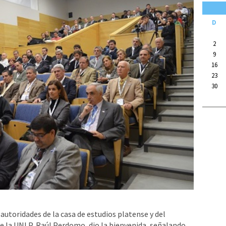
D
2
9
16
23
30
 autoridades de la casa de estudios platense y del
de la UNLP, Raúl Perdomo, dio la bienvenida, señalando