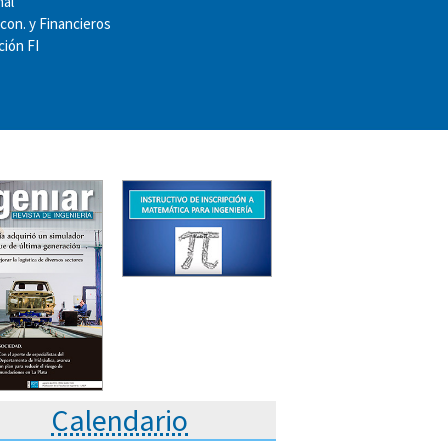
nal
Econ. y Financieros
ión FI
Calendario