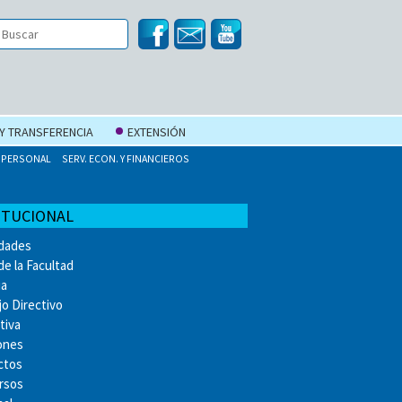
 Y TRANSFERENCIA
EXTENSIÓN
PERSONAL
SERV. ECON. Y FINANCIEROS
ITUCIONAL
idades
de la Facultad
ia
o Directivo
tiva
ones
ctos
rsos