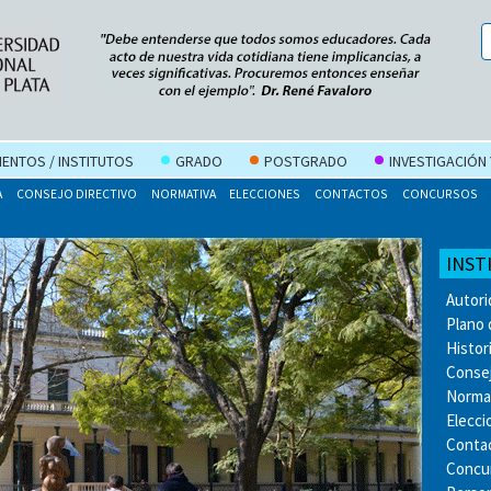
ENTOS / INSTITUTOS
GRADO
POSTGRADO
INVESTIGACIÓN
A
CONSEJO DIRECTIVO
NORMATIVA
ELECCIONES
CONTACTOS
CONCURSOS
INST
Autor
Plano 
Histor
Consej
Norma
Elecci
Conta
Concu