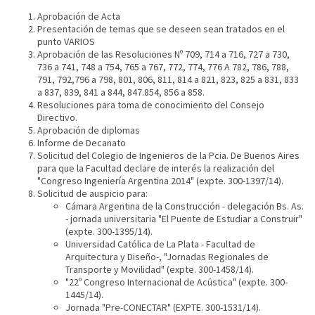
Aprobación de Acta
Presentación de temas que se deseen sean tratados en el
punto VARIOS
Aprobación de las Resoluciones Nº 709, 714 a 716, 727 a 730,
736 a 741, 748 a 754, 765 a 767, 772, 774, 776 A 782, 786, 788,
791, 792,796 a 798, 801, 806, 811, 814 a 821, 823, 825 a 831, 833
a 837, 839, 841 a 844, 847.854, 856 a 858.
Resoluciones para toma de conocimiento del Consejo
Directivo.
Aprobación de diplomas
Informe de Decanato
Solicitud del Colegio de Ingenieros de la Pcia. De Buenos Aires
para que la Facultad declare de interés la realización del
"Congreso Ingeniería Argentina 2014" (expte. 300-1397/14).
Solicitud de auspicio para:
Cámara Argentina de la Construcción - delegación Bs. As.
- jornada universitaria "El Puente de Estudiar a Construir"
(expte. 300-1395/14).
Universidad Católica de La Plata - Facultad de
Arquitectura y Diseño-, "Jornadas Regionales de
Transporte y Movilidad" (expte. 300-1458/14).
"22º Congreso Internacional de Acústica" (expte. 300-
1445/14).
Jornada "Pre-CONECTAR" (EXPTE. 300-1531/14).