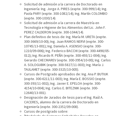
Solicitud de admisión a la carrera de Doctorado en
Ingeniería: Ing. Jorge A. PIRES (expte. 300-999/14); Ing.
Paola PARY (expte. 300-1082/14); Ing. Martín COLOMBO
(expte. 300-1030/14).
Solicitud de admisión a la carrera de Maestría en
Tecnología e Higiene de los Alimentos del Lic. John F.
PEREZ CALDERON (expte. 300-1044/14).
Plan definitivo de tesis de: Ing. María M. URETA (expte.
300-3669/10-00); Ing. Juan RAMOS NERVI (expte. 300-
10745/13-001); Ing. Daniela A. ASENSIO (expte. 300-
1210/09-006); Ing. Federico BACCHI (expte. 300-4490/05-
012); Ing. Ricardo R. PEÑA (expte. 300-493/11-004); Ing.
Gerardo CHECMAREV (expte. 300-3954/10-00); Ing. Carlos
A. SOLOGUBIK (expte. 300-5827/11-003); Ing. María J.
TAULAMET (expte. 300-3325/10-005).
Cursos de Postgrado aprobados de: Ing. Ana P. BUTIUK
(expte. 300-6211/11-003); Ing. María E. BOSSIO (expte.
300-393/11-002); Ing. Javier E. EPELOA (expte. 300-
4154/10-004); Ing. Carlos E. BITEZNIK (expte. 300-
12640/13-001).
Designación de Jurados de tesis para el Ing. Raúl A.
CACERES, alumno de la carrera de Doctorado en
Ingeniería (expte. 300-2352/09-008).
Cursos de postgrado sobre:
"Modelado de Sistemas Embebidos Basados en