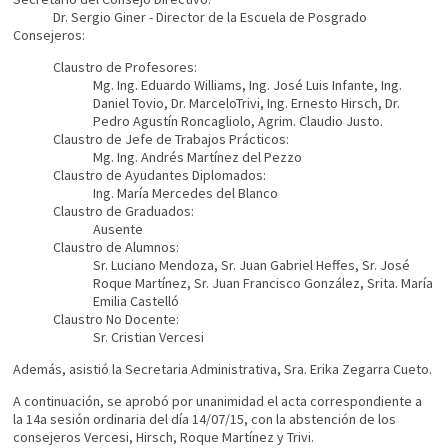
Dr. Sergio Giner - Director de la Escuela de Posgrado
Consejeros:
Claustro de Profesores:
Mg. Ing. Eduardo Williams, Ing. José Luis Infante, Ing.
Daniel Tovio, Dr. MarceloTrivi, Ing. Ernesto Hirsch, Dr.
Pedro Agustín Roncagliolo, Agrim. Claudio Justo.
Claustro de Jefe de Trabajos Prácticos:
Mg. Ing. Andrés Martínez del Pezzo
Claustro de Ayudantes Diplomados:
Ing. María Mercedes del Blanco
Claustro de Graduados:
Ausente
Claustro de Alumnos:
Sr. Luciano Mendoza, Sr. Juan Gabriel Heffes, Sr. José
Roque Martínez, Sr. Juan Francisco González, Srita. María
Emilia Castelló
Claustro No Docente:
Sr. Cristian Vercesi
Además, asistió la Secretaria Administrativa, Sra. Erika Zegarra Cueto.
A continuación, se aprobó por unanimidad el acta correspondiente a
la 14a sesión ordinaria del día 14/07/15, con la abstención de los
consejeros Vercesi, Hirsch, Roque Martínez y Trivi.