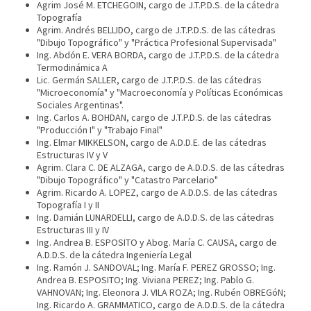
Agrim José M. ETCHEGOIN, cargo de J.T.P.D.S. de la cátedra
Topografía
Agrim. Andrés BELLIDO, cargo de J.T.P.D.S. de las cátedras
"Dibujo Topográfico" y "Práctica Profesional Supervisada"
Ing. Abdón E. VERA BORDA, cargo de J.T.P.D.S. de la cátedra
Termodinámica A
Lic. Germán SALLER, cargo de J.T.P.D.S. de las cátedras
"Microeconomía" y "Macroeconomía y Políticas Económicas
Sociales Argentinas".
Ing. Carlos A. BOHDAN, cargo de J.T.P.D.S. de las cátedras
"Producción I" y "Trabajo Final"
Ing. Elmar MIKKELSON, cargo de A.D.D.E. de las cátedras
Estructuras IV y V
Agrim. Clara C. DE ALZAGA, cargo de A.D.D.S. de las cátedras
"Dibujo Topográfico" y "Catastro Parcelario"
Agrim. Ricardo A. LOPEZ, cargo de A.D.D.S. de las cátedras
Topografía I y II
Ing. Damián LUNARDELLI, cargo de A.D.D.S. de las cátedras
Estructuras III y IV
Ing. Andrea B. ESPOSITO y Abog. María C. CAUSA, cargo de
A.D.D.S. de la cátedra Ingeniería Legal
Ing. Ramón J. SANDOVAL; Ing. María F. PEREZ GROSSO; Ing.
Andrea B. ESPOSITO; Ing. Viviana PEREZ; Ing. Pablo G.
VAHNOVAN; Ing. Eleonora J. VILA ROZA; Ing. Rubén OBREGóN;
Ing. Ricardo A. GRAMMATICO, cargo de A.D.D.S. de la cátedra