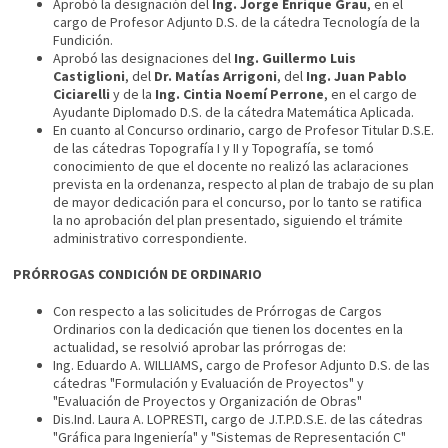
Aprobó la designación del
Ing. Jorge Enrique Grau
, en el
cargo de Profesor Adjunto D.S. de la cátedra Tecnología de la
Fundición.
Aprobó las designaciones del
Ing. Guillermo Luis
Castiglioni
, del
Dr. Matías Arrigoni
, del
Ing. Juan Pablo
Ciciarelli
y de la
Ing. Cintia Noemí Perrone
, en el cargo de
Ayudante Diplomado D.S. de la cátedra Matemática Aplicada.
En cuanto al Concurso ordinario, cargo de Profesor Titular D.S.E.
de las cátedras Topografía I y II y Topografía, se tomó
conocimiento de que el docente no realizó las aclaraciones
prevista en la ordenanza, respecto al plan de trabajo de su plan
de mayor dedicación para el concurso, por lo tanto se ratifica
la no aprobación del plan presentado, siguiendo el trámite
administrativo correspondiente.
PRÓRROGAS CONDICIÓN DE ORDINARIO
Con respecto a las solicitudes de Prórrogas de Cargos
Ordinarios con la dedicación que tienen los docentes en la
actualidad, se resolvió aprobar las prórrogas de:
Ing. Eduardo A. WILLIAMS, cargo de Profesor Adjunto D.S. de las
cátedras "Formulación y Evaluación de Proyectos" y
"Evaluación de Proyectos y Organización de Obras"
Dis.Ind. Laura A. LOPRESTI, cargo de J.T.P.D.S.E. de las cátedras
"Gráfica para Ingeniería" y "Sistemas de Representación C"