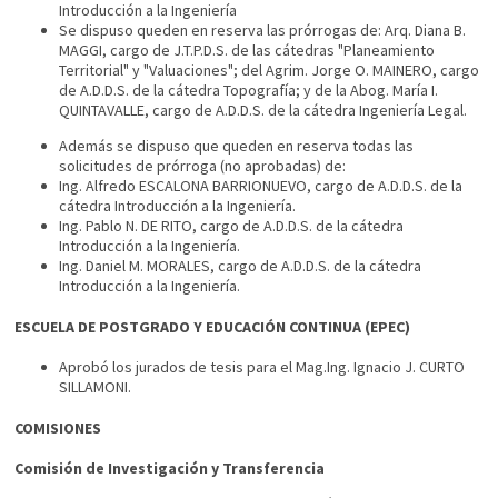
Introducción a la Ingeniería
Se dispuso queden en reserva las prórrogas de: Arq. Diana B.
MAGGI, cargo de J.T.P.D.S. de las cátedras "Planeamiento
Territorial" y "Valuaciones"; del Agrim. Jorge O. MAINERO, cargo
de A.D.D.S. de la cátedra Topografía; y de la Abog. María I.
QUINTAVALLE, cargo de A.D.D.S. de la cátedra Ingeniería Legal.
Además se dispuso que queden en reserva todas las
solicitudes de prórroga (no aprobadas) de:
Ing. Alfredo ESCALONA BARRIONUEVO, cargo de A.D.D.S. de la
cátedra Introducción a la Ingeniería.
Ing. Pablo N. DE RITO, cargo de A.D.D.S. de la cátedra
Introducción a la Ingeniería.
Ing. Daniel M. MORALES, cargo de A.D.D.S. de la cátedra
Introducción a la Ingeniería.
ESCUELA DE POSTGRADO Y EDUCACIÓN CONTINUA (EPEC)
Aprobó los jurados de tesis para el Mag.Ing. Ignacio J. CURTO
SILLAMONI.
COMISIONES
Comisión de Investigación y Transferencia