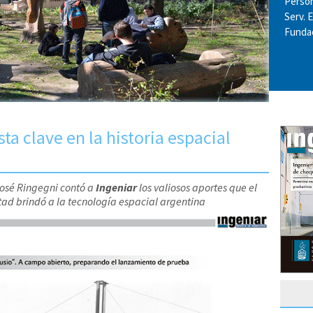
Perso
Serv. 
Fundac
ta clave en la historia espacial
José Ringegni contó a
Ingeniar
los valiosos aportes que el
ad brindó a la tecnología espacial argentina