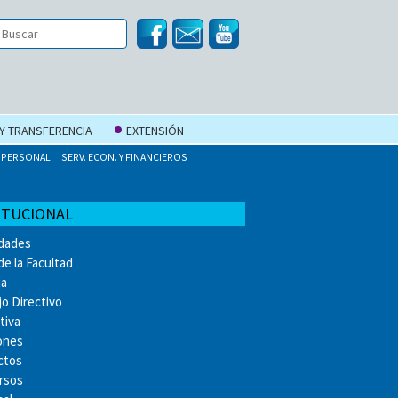
 Y TRANSFERENCIA
EXTENSIÓN
PERSONAL
SERV. ECON. Y FINANCIEROS
ITUCIONAL
idades
de la Facultad
ia
o Directivo
tiva
ones
ctos
rsos