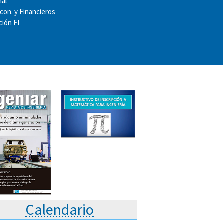
nal
Econ. y Financieros
ión FI
Calendario