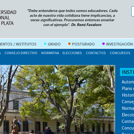
ENTOS / INSTITUTOS
GRADO
POSTGRADO
INVESTIGACIÓN
A
CONSEJO DIRECTIVO
NORMATIVA
ELECCIONES
CONTACTOS
CONCURSOS
INST
Autor
Plano 
Histor
Consej
Norma
Elecci
Conta
Concu