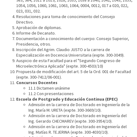
983, 984, 1011 a 1019, 1028, 1035, 1038 a 1040, 1042, 1043, 1053,
1054, 1056, 1060, 1061, 1063, 1064, 0004, 0012, 017 a 020, 022,
023, 031, 032.
Resoluciones para toma de conocimiento del Consejo
Directivo.
Aprobación de diplomas.
Informe de Decanato.
Documentación a conocimiento del cuerpo: Consejo Superior,
Presidencia, otros.
Inscripción del Agrim. Claudio JUSTO a la carrera de
Especialización en Docencia Universitaria (expte. 300-3049).
Auspicio de esta Facultad para el "Segundo Congreso de
Microelectrónica Aplicada" (expte. 300-4503/10)
Propuesta de modificación del art. 5 de la Ord. 001 de Facultad
(expte. 300-7412/06-001).
Concursos Docentes
11.1 Dictamen unánime
11.2 Con presentaciones
Escuela de Postgrado y Educación Continua (EPEC)
Admisión en la carrera de Doctorado en Ingeniería de la
Ing. María M. URETA (expte. 300-3669/10).
Admisión en la carrera de Doctorado en Ingeniería del
Ing. Gerardo CHECMAREV (expte. 300-3954/10).
Admisión en la carrera de Doctorado en Ingeniería del
Ing. Matías R. TEJERINA (expte. 300-4030/10).