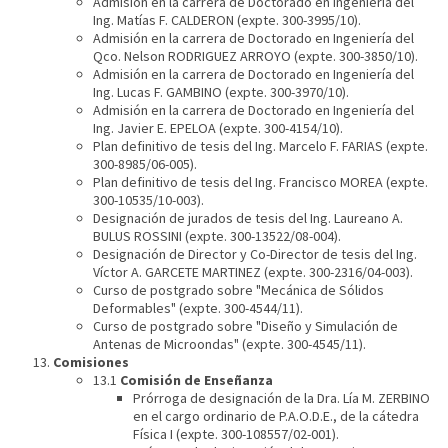
Admisión en la carrera de Doctorado en Ingeniería del
Ing. Matías F. CALDERON (expte. 300-3995/10).
Admisión en la carrera de Doctorado en Ingeniería del
Qco. Nelson RODRIGUEZ ARROYO (expte. 300-3850/10).
Admisión en la carrera de Doctorado en Ingeniería del
Ing. Lucas F. GAMBINO (expte. 300-3970/10).
Admisión en la carrera de Doctorado en Ingeniería del
Ing. Javier E. EPELOA (expte. 300-4154/10).
Plan definitivo de tesis del Ing. Marcelo F. FARIAS (expte.
300-8985/06-005).
Plan definitivo de tesis del Ing. Francisco MOREA (expte.
300-10535/10-003).
Designación de jurados de tesis del Ing. Laureano A.
BULUS ROSSINI (expte. 300-13522/08-004).
Designación de Director y Co-Director de tesis del Ing.
Víctor A. GARCETE MARTINEZ (expte. 300-2316/04-003).
Curso de postgrado sobre "Mecánica de Sólidos
Deformables" (expte. 300-4544/11).
Curso de postgrado sobre "Diseño y Simulación de
Antenas de Microondas" (expte. 300-4545/11).
Comisiones
13.1
Comisión de Enseñanza
Prórroga de designación de la Dra. Lía M. ZERBINO
en el cargo ordinario de P.A.O.D.E., de la cátedra
Física I (expte. 300-108557/02-001).