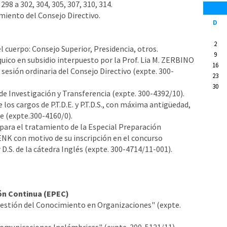
 298 a 302, 304, 305, 307, 310, 314.
iento del Consejo Directivo.
D
2
cuerpo: Consejo Superior, Presidencia, otros.
9
quico en subsidio interpuesto por la Prof. Lia M. ZERBINO
16
sesión ordinaria del Consejo Directivo (expte. 300-
23
30
e Investigación y Transferencia (expte. 300-4392/10).
los cargos de P.T.D.E. y P.T.D.S., con máxima antigüedad,
e (expte.300-4160/0).
para el tratamiento de la Especial Preparación
ENK con motivo de su inscripción en el concurso
 D.S. de la cátedra Inglés (expte. 300-4714/11-001).
ón Continua (EPEC)
estión del Conocimiento en Organizaciones" (expte.