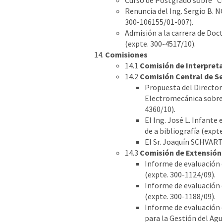
Curso de Postgrado sobre "C
Renuncia del Ing. Sergio B. 
300-106155/01-007).
Admisión a la carrera de Doc
(expte. 300-4517/10).
Comisiones
14.1
Comisión de Interpret
14.2
Comisión Central de S
Propuesta del Director 
Electromecánica sobre 
4360/10).
El Ing. José L. Infante
de a bibliografía (expt
El Sr. Joaquín SCHVART
14.3
Comisión de Extensión
Informe de evaluación 
(expte. 300-1124/09).
Informe de evaluación 
(expte. 300-1188/09).
Informe de evaluación 
para la Gestión del Agu