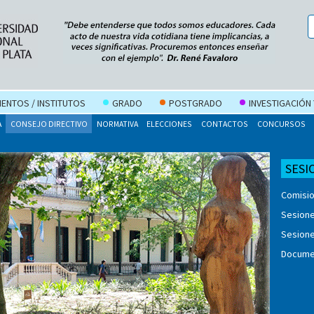
ENTOS / INSTITUTOS
GRADO
POSTGRADO
INVESTIGACIÓN
A
CONSEJO DIRECTIVO
NORMATIVA
ELECCIONES
CONTACTOS
CONCURSOS
SESI
Comisi
Sesione
Sesione
Docume