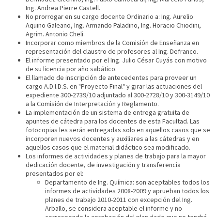
Ing. Andrea Pierre Castell.
No prorrogar en su cargo docente Ordinario a: Ing. Aurelio
Aquino Galeano, Ing. Armando Paladino, Ing. Horacio Chiodini,
Agrim. Antonio Cheli.
Incorporar como miembros de la Comisión de Enseñanza en
representación del claustro de profesores al Ing. Defranco.
El informe presentado por el Ing. Julio César Cuyás con motivo
de su licencia por año sabático.
El llamado de inscripción de antecedentes para proveer un
cargo A.D.I.D.S. en "Proyecto Final" y girar las actuaciones del
expediente 300-2739/10 adjuntado al 300-2728/10 y 300-3149/10
a la Comisión de Interpretación y Reglamento.
La implementación de un sistema de entrega gratuita de
apuntes de cátedra para los docentes de esta Facultad. Las
fotocopias les serán entregadas solo en aquellos casos que se
incorporen nuevos docentes y auxiliares a las cátedras y en
aquellos casos que el material didáctico sea modificado.
Los informes de actividades y planes de trabajo para la mayor
dedicación docente, de investigación y transferencia
presentados por el:
Departamento de Ing. Química: son aceptables todos los
informes de actividades 2008-2009 y aprueban todos los
planes de trabajo 2010-2011 con excepción del Ing.
Arballo, se considera aceptable el informe y no