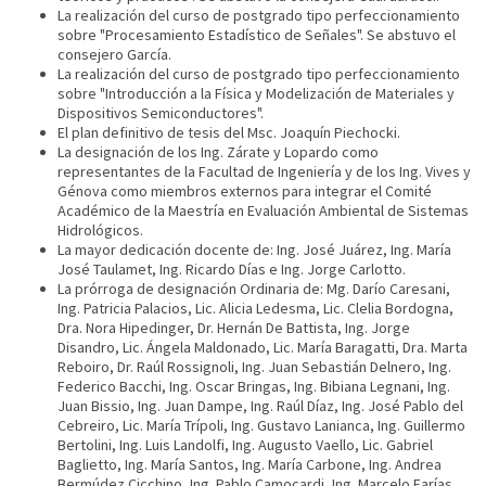
La realización del curso de postgrado tipo perfeccionamiento
sobre "Procesamiento Estadístico de Señales". Se abstuvo el
consejero García.
La realización del curso de postgrado tipo perfeccionamiento
sobre "Introducción a la Física y Modelización de Materiales y
Dispositivos Semiconductores".
El plan definitivo de tesis del Msc. Joaquín Piechocki.
La designación de los Ing. Zárate y Lopardo como
representantes de la Facultad de Ingeniería y de los Ing. Vives y
Génova como miembros externos para integrar el Comité
Académico de la Maestría en Evaluación Ambiental de Sistemas
Hidrológicos.
La mayor dedicación docente de: Ing. José Juárez, Ing. María
José Taulamet, Ing. Ricardo Días e Ing. Jorge Carlotto.
La prórroga de designación Ordinaria de: Mg. Darío Caresani,
Ing. Patricia Palacios, Lic. Alicia Ledesma, Lic. Clelia Bordogna,
Dra. Nora Hipedinger, Dr. Hernán De Battista, Ing. Jorge
Disandro, Lic. Ángela Maldonado, Lic. María Baragatti, Dra. Marta
Reboiro, Dr. Raúl Rossignoli, Ing. Juan Sebastián Delnero, Ing.
Federico Bacchi, Ing. Oscar Bringas, Ing. Bibiana Legnani, Ing.
Juan Bissio, Ing. Juan Dampe, Ing. Raúl Díaz, Ing. José Pablo del
Cebreiro, Lic. María Trípoli, Ing. Gustavo Lanianca, Ing. Guillermo
Bertolini, Ing. Luis Landolfi, Ing. Augusto Vaello, Lic. Gabriel
Baglietto, Ing. María Santos, Ing. María Carbone, Ing. Andrea
Bermúdez Cicchino, Ing. Pablo Camocardi, Ing. Marcelo Farías,