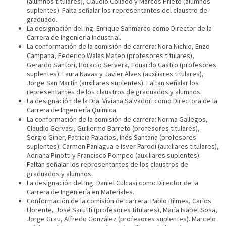
(alumnos titulares), Claudio Collado y Marcos Prieto (alumnos
suplentes). Falta señalar los representantes del claustro de
graduado.
La designación del Ing. Enrique Sanmarco como Director de la
Carrera de Ingenieria Industrial.
La conformación de la comisión de carrera: Nora Nichio, Enzo
Campana, Federico Walas Mateo (profesores titulares),
Gerardo Santori, Horacio Servera, Eduardo Castro (profesores
suplentes). Laura Navas y Javier Alves (auxiliares titulares),
Jorge San Martín (auxiliares suplentes). Faltan señalar los
representantes de los claustros de graduados y alumnos.
La designación de la Dra. Viviana Salvadori como Directora de la
Carrera de Ingeniería Química.
La conformación de la comisión de carrera: Norma Gallegos,
Claudio Gervasi, Guillermo Barreto (profesores titulares),
Sergio Giner, Patricia Palacios, Inés Santana (profesores
suplentes). Carmen Paniagua e Isver Parodi (auxiliares titulares),
Adriana Pinotti y Francisco Pompeo (auxiliares suplentes).
Faltan señalar los representantes de los claustros de
graduados y alumnos.
La designación del Ing. Daniel Culcasi como Director de la
Carrera de Ingeniería en Materiales.
Conformación de la comisión de carrera: Pablo Bilmes, Carlos
Llorente, José Sarutti (profesores titulares), María Isabel Sosa,
Jorge Grau, Alfredo González (profesores suplentes). Marcelo