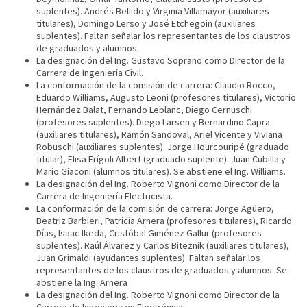
suplentes). Andrés Bellido y Virginia Villamayor (auxiliares
titulares), Domingo Lerso y José Etchegoin (auxiliares
suplentes). Faltan señalar los representantes de los claustros
de graduados y alumnos.
La designación del Ing. Gustavo Soprano como Director de la
Carrera de Ingeniería Civil.
La conformación de la comisión de carrera: Claudio Rocco,
Eduardo Williams, Augusto Leoni (profesores titulares), Victorio
Hernández Balat, Fernando Leblanc, Diego Cernuschi
(profesores suplentes). Diego Larsen y Bernardino Capra
(auxiliares titulares), Ramón Sandoval, Ariel Vicente y Viviana
Robuschi (auxiliares suplentes). Jorge Hourcouripé (graduado
titular), Elisa Frígoli Albert (graduado suplente). Juan Cubilla y
Mario Giaconi (alumnos titulares). Se abstiene el Ing. Williams.
La designación del Ing. Roberto Vignoni como Director de la
Carrera de Ingeniería Electricista.
La conformación de la comisión de carrera: Jorge Agüero,
Beatriz Barbieri, Patricia Arnera (profesores titulares), Ricardo
Días, Isaac Ikeda, Cristóbal Giménez Gallur (profesores
suplentes). Raúl Álvarez y Carlos Biteznik (auxiliares titulares),
Juan Grimaldi (ayudantes suplentes). Faltan señalar los
representantes de los claustros de graduados y alumnos. Se
abstiene la Ing. Arnera
La designación del Ing. Roberto Vignoni como Director de la