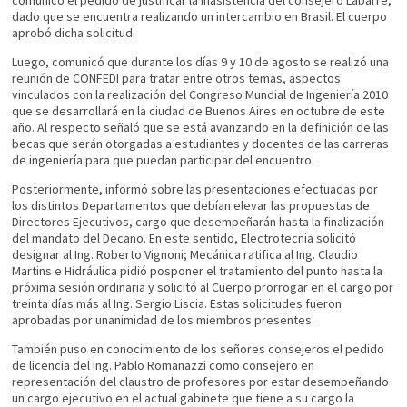
comunicó el pedido de justificar la inasistencia del consejero Labarre,
dado que se encuentra realizando un intercambio en Brasil. El cuerpo
aprobó dicha solicitud.
Luego, comunicó que durante los días 9 y 10 de agosto se realizó una
reunión de CONFEDI para tratar entre otros temas, aspectos
vinculados con la realización del Congreso Mundial de Ingeniería 2010
que se desarrollará en la ciudad de Buenos Aires en octubre de este
año. Al respecto señaló que se está avanzando en la definición de las
becas que serán otorgadas a estudiantes y docentes de las carreras
de ingeniería para que puedan participar del encuentro.
Posteriormente, informó sobre las presentaciones efectuadas por
los distintos Departamentos que debían elevar las propuestas de
Directores Ejecutivos, cargo que desempeñarán hasta la finalización
del mandato del Decano. En este sentido, Electrotecnia solicitó
designar al Ing. Roberto Vignoni; Mecánica ratifica al Ing. Claudio
Martins e Hidráulica pidió posponer el tratamiento del punto hasta la
próxima sesión ordinaria y solicitó al Cuerpo prorrogar en el cargo por
treinta días más al Ing. Sergio Liscia. Estas solicitudes fueron
aprobadas por unanimidad de los miembros presentes.
También puso en conocimiento de los señores consejeros el pedido
de licencia del Ing. Pablo Romanazzi como consejero en
representación del claustro de profesores por estar desempeñando
un cargo ejecutivo en el actual gabinete que tiene a su cargo la