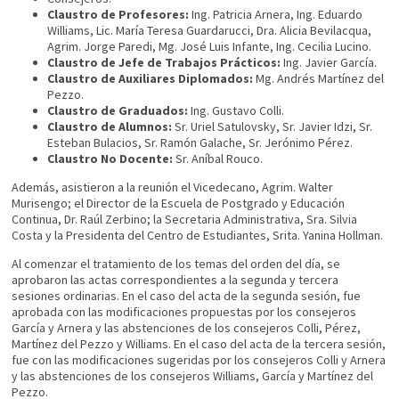
Claustro de Profesores:
Ing. Patricia Arnera, Ing. Eduardo
Williams, Lic. María Teresa Guardarucci, Dra. Alicia Bevilacqua,
Agrim. Jorge Paredi, Mg. José Luis Infante, Ing. Cecilia Lucino.
Claustro de Jefe de Trabajos Prácticos:
Ing. Javier García.
Claustro de Auxiliares Diplomados:
Mg. Andrés Martínez del
Pezzo.
Claustro de Graduados:
Ing. Gustavo Colli.
Claustro de Alumnos:
Sr. Uriel Satulovsky, Sr. Javier Idzi, Sr.
Esteban Bulacios, Sr. Ramón Galache, Sr. Jerónimo Pérez.
Claustro No Docente:
Sr. Aníbal Rouco.
Además, asistieron a la reunión el Vicedecano, Agrim. Walter
Murisengo; el Director de la Escuela de Postgrado y Educación
Continua, Dr. Raúl Zerbino; la Secretaria Administrativa, Sra. Silvia
Costa y la Presidenta del Centro de Estudiantes, Srita. Yanina Hollman.
Al comenzar el tratamiento de los temas del orden del día, se
aprobaron las actas correspondientes a la segunda y tercera
sesiones ordinarias. En el caso del acta de la segunda sesión, fue
aprobada con las modificaciones propuestas por los consejeros
García y Arnera y las abstenciones de los consejeros Colli, Pérez,
Martínez del Pezzo y Williams. En el caso del acta de la tercera sesión,
fue con las modificaciones sugeridas por los consejeros Colli y Arnera
y las abstenciones de los consejeros Williams, García y Martínez del
Pezzo.