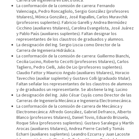
Carrera de Ingenieria en Electrónica.
La conformación de la comisión de carrera: Fernando
Valenciaga, Pedro Roncagliolo, Sergio González (profesores
titulares), Mónica González, José Rapallini, Carlos Muravchik
(profesores suplentes). Fabricio Garelli y Andrea Bermúdez
Cicchino (auxiliares titulares), Carolina Evangelista, José Juárez
y Pablo Paús (auxiliares suplentes). Faltan designar los
representantes de los claustros de graduados y alumnos.
La designación del Ing. Sergio Liscia como Director de la
Carrera de Ingenieria Hidráulica.
La conformación de la comisión de carrera: Guillermo Bianchi,
Cecilia Lucino, Roberto Cecotti (profesores titulares), Carlos
Tagliero, Pedro Cielli, Julio De Lio (profesores suplentes).
Claudio Fattor y Mauricio Angulo (auxiliares titulares), Horacio
Tavecchio (auxiliar suplente) y Gustavo Colli (graduado titular).
Faltan señalar los representantes de los claustros de alumnos
y de graduados un representante. Se abstiene la Ing. Lucino
La designación del Ing. Julio César Cuyás como Director de las
Carreras de Ingeniería Mecánica e Ingenieria Electromecánica.
La conformación de la comisión de carrera de Mecánica y
Electromecánica: Alfredo González, Gabriel Defranco, Alberto
Blanco (profesores titulares), Daniel Tovio, Eduardo Brizuela,
Roque Silva (profesores suplentes). Gustavo Saralegui y Martín
Arocas (auxiliares titulares), Andrea Pierre Castell y Tomás
Echarri (auxiliares suplentes). Leandro Ezcurra y Juan Lacoste