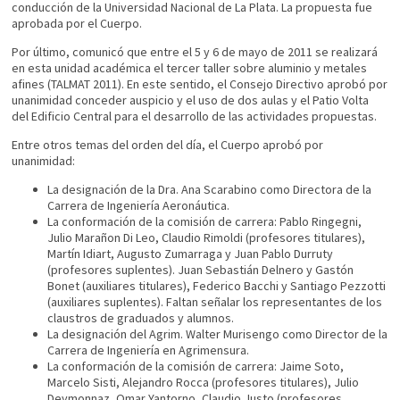
conducción de la Universidad Nacional de La Plata. La propuesta fue
aprobada por el Cuerpo.
Por último, comunicó que entre el 5 y 6 de mayo de 2011 se realizará
en esta unidad académica el tercer taller sobre aluminio y metales
afines (TALMAT 2011). En este sentido, el Consejo Directivo aprobó por
unanimidad conceder auspicio y el uso de dos aulas y el Patio Volta
del Edificio Central para el desarrollo de las actividades propuestas.
Entre otros temas del orden del día, el Cuerpo aprobó por
unanimidad:
La designación de la Dra. Ana Scarabino como Directora de la
Carrera de Ingeniería Aeronáutica.
La conformación de la comisión de carrera: Pablo Ringegni,
Julio Marañon Di Leo, Claudio Rimoldi (profesores titulares),
Martín Idiart, Augusto Zumarraga y Juan Pablo Durruty
(profesores suplentes). Juan Sebastián Delnero y Gastón
Bonet (auxiliares titulares), Federico Bacchi y Santiago Pezzotti
(auxiliares suplentes). Faltan señalar los representantes de los
claustros de graduados y alumnos.
La designación del Agrim. Walter Murisengo como Director de la
Carrera de Ingeniería en Agrimensura.
La conformación de la comisión de carrera: Jaime Soto,
Marcelo Sisti, Alejandro Rocca (profesores titulares), Julio
Deymonnaz, Omar Yantorno, Claudio Justo (profesores