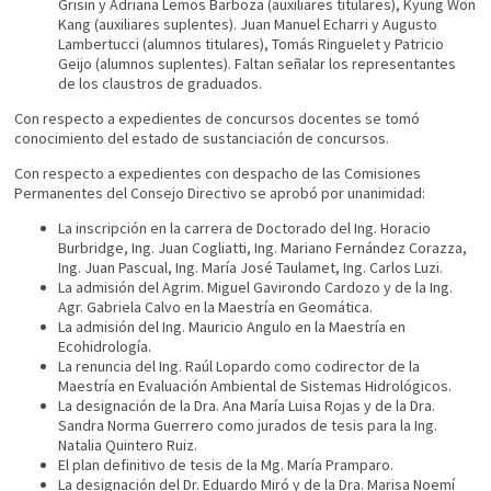
Grisin y Adriana Lemos Barboza (auxiliares titulares), Kyung Won
Kang (auxiliares suplentes). Juan Manuel Echarri y Augusto
Lambertucci (alumnos titulares), Tomás Ringuelet y Patricio
Geijo (alumnos suplentes). Faltan señalar los representantes
de los claustros de graduados.
Con respecto a expedientes de concursos docentes se tomó
conocimiento del estado de sustanciación de concursos.
Con respecto a expedientes con despacho de las Comisiones
Permanentes del Consejo Directivo se aprobó por unanimidad:
La inscripción en la carrera de Doctorado del Ing. Horacio
Burbridge, Ing. Juan Cogliatti, Ing. Mariano Fernández Corazza,
Ing. Juan Pascual, Ing. María José Taulamet, Ing. Carlos Luzi.
La admisión del Agrim. Miguel Gavirondo Cardozo y de la Ing.
Agr. Gabriela Calvo en la Maestría en Geomática.
La admisión del Ing. Mauricio Angulo en la Maestría en
Ecohidrología.
La renuncia del Ing. Raúl Lopardo como codirector de la
Maestría en Evaluación Ambiental de Sistemas Hidrológicos.
La designación de la Dra. Ana María Luisa Rojas y de la Dra.
Sandra Norma Guerrero como jurados de tesis para la Ing.
Natalia Quintero Ruiz.
El plan definitivo de tesis de la Mg. María Pramparo.
La designación del Dr. Eduardo Miró y de la Dra. Marisa Noemí