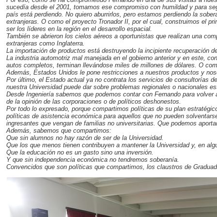
sucedía desde el 2001, tomamos ese compromiso con humildad y para segui
país está perdiendo. No quiero aburrirlos, pero estamos perdiendo la sober
extranjeras. O como el proyecto Tronador II, por el cual, construimos el p
ser los líderes en la región en el desarrollo espacial.
También se abrieron los cielos aéreos a oportunistas que realizan una comp
extranjeras como Inglaterra.
La importación de productos está destruyendo la incipiente recuperación de
La industria automotriz mal manejada en el gobierno anterior y en este, co
autos completos, terminan llevándose miles de millones de dólares. O como e
Además, Estados Unidos le pone restricciones a nuestros productos y no
Por último, el Estado actual ya no contrata los servicios de consultorías de
nuestra Universidad puede dar sobre problemas regionales o nacionales es
Desde Ingeniería sabemos que podemos contar con Fernando para volver a r
de la opinión de las corporaciones o de políticos deshonestos.
Por todo lo expresado, porque compartimos políticas de su plan estratégico
políticas de asistencia económica para aquellos que no pueden solventarse
ingresantes que vengan de familias no universitarias. Que podemos aportar
Además, sabemos que compartimos:
Que sin alumnos no hay razón de ser de la Universidad.
Que los que menos tienen contribuyen a mantener la Universidad y, en algu
Que la educación no es un gasto sino una inversión.
Y que sin independencia económica no tendremos soberanía.
Convencidos que son políticas que compartimos, los claustros de Graduad