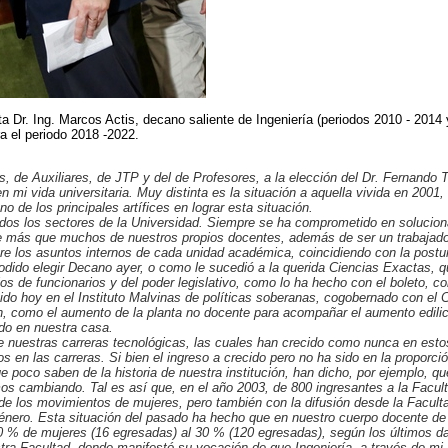
 Dr. Ing. Marcos Actis, decano saliente de Ingeniería (periodos 2010 - 2014 
a el periodo 2018 -2022.
s, de Auxiliares, de JTP y del de Profesores, a la elección del Dr. Fernando
mi vida universitaria. Muy distinta es la situación a aquella vivida en 200
o de los principales artífices en lograr esta situación.
todos los sectores de la Universidad. Siempre se ha comprometido en solucio
 más que muchos de nuestros propios docentes, además de ser un trabajador 
e los asuntos internos de cada unidad académica, coincidiendo con la postu
dido elegir Decano ayer, o como le sucedió a la querida Ciencias Exactas, q
 de funcionarios y del poder legislativo, como lo ha hecho con el boleto, con
rtido hoy en el Instituto Malvinas de políticas soberanas, cogobernado con el
 como el aumento de la planta no docente para acompañar el aumento edilicio
do en nuestra casa.
 de nuestras carreras tecnológicas, las cuales han crecido como nunca en es
en las carreras. Si bien el ingreso a crecido pero no ha sido en la proporció
que poco saben de la historia de nuestra institución, han dicho, por ejemplo,
os cambiando. Tal es así que, en el año 2003, de 800 ingresantes a la Facul
e los movimientos de mujeres, pero también con la difusión desde la Faculta
énero. Esta situación del pasado ha hecho que en nuestro cuerpo docente de
 % de mujeres (16 egresadas) al 30 % (120 egresadas), según los últimos d
a Facultad, donde manifestó su vocación de que Ingeniería, a través de mi 