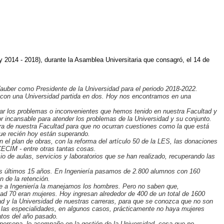
y 2014 - 2018), durante la Asamblea Universitaria que consagró, el 14 de
 Tauber como Presidente de la Universidad para el periodo 2018-2022.
1, con una Universidad partida en dos. Hoy nos encontramos en una
nar los problemas o inconvenientes que hemos tenido en nuestra Facultad y
incansable para atender los problemas de la Universidad y su conjunto.
ra de nuestra Facultad para que no ocurran cuestiones como la que está
ue recién hoy están superando.
 el plan de obras, con la reforma del artículo 50 de la LES, las donaciones
 CECIM - entre otras tantas cosas.
 de aulas, servicios y laboratorios que se han realizado, recuperando las
tos últimos 15 años. En Ingeniería pasamos de 2.800 alumnos con 160
n de la retención.
 que a Ingeniería la manejamos los hombres. Pero no saben que,
tad 70 eran mujeres. Hoy ingresan alrededor de 400 de un total de 1600
d y la Universidad de nuestras carreras, para que se conozca que no son
 las especialidades, en algunos casos, prácticamente no haya mujeres
atos del año pasado.
persona, lo acompañe en la gestión de la Universidad, cosa que no