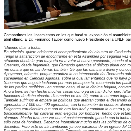
Compartimos los lineamientos en los que basó su exposición el asambleísta
abril último, al Dr. Fernando Tauber como nuevo Presidente de la UNLP par
"Buenos días a todos:
En principio, quiero adelantar el acompañamiento del claustro de Graduado
Tengo la satisfacción de encontrarme en esta Asamblea por segunda vez en 
situación donde la gran mayoría va a votar al nuevo presidente, siendo él un
Creemos, desde Ingeniería, que Fernando garantiza el diálogo plural con 
me consta que en las demás también. Sé que las camina a diario y conoce
Apoyamos, además, porque garantiza la no intervención del Rectorado sobr
sucediendo en Ciencias Agrarias, sobre la cual lamentamos que no haya po
Sabemos que seguirá luchando por más presupuesto, recorriendo los pasillos
de los predios recibidos - en nuestro caso, el de la décima brigada, conve
Ahora bien, se han hecho muchas cosas como ya se han dicho, pero faltan,
funciones de dicho claustro diezmadas en los ‘90, como lo estamos logran
También sufrimos el embate de políticas que atentan contra el desarrollo
egresados a 7.000 con 400 egresados, con la retención de nuestros alumnos 
Dirigentes estudiantiles que son de otra facultad y caminan la nuestra y, 
tradicionalmente, las carreras eran elegidas por hombres, hecho que estam
alumnos. Mucho tuvo que ver con el posicionamiento ganado con la lucha d
sólo cosa de hombres. Debemos intensificar mucho más las políticas de g
docentes. Pero esto se irá cambiando ya que pasamos de un egreso del 10
Por eso, como se ha comprometido Fernando en una de sus visitas a nuestr