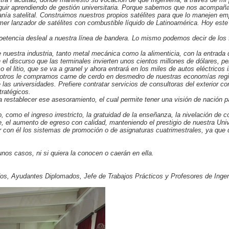
r aprendiendo de gestión universitaria. Porque sabemos que nos acompañará
anía satelital. Construimos nuestros propios satélites para que lo manejen e
rimer lanzador de satélites con combustible líquido de Latinoamérica. Hoy es
etencia desleal a nuestra línea de bandera. Lo mismo podemos decir de los fe
 nuestra industria, tanto metal mecánica como la alimenticia, con la entrada 
n el discurso que las terminales invierten unos cientos millones de dólares,
l litio, que se va a granel y ahora entrará en los miles de autos eléctricos i
sotros le compramos carne de cerdo en desmedro de nuestras economías regi
 las universidades. Prefiere contratar servicios de consultoras del exterior c
tratégicos.
establecer ese asesoramiento, el cual permite tener una visión de nación par
, como el ingreso irrestricto, la gratuidad de la enseñanza, la nivelación de
, el aumento de egreso con calidad, manteniendo el prestigio de nuestra Uni
 con él los sistemas de promoción o de asignaturas cuatrimestrales, ya que 
nos casos, ni si quiera la conocen o caerán en ella.
os, Ayudantes Diplomados, Jefe de Trabajos Prácticos y Profesores de Ingen