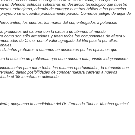
 en defender políticas soberanas en desarrollo tecnológico que nuestro
mpresas extranjeras, además de entregar nuestras órbitas a las potencias
te proyecto se encuentra prácticamente parado. Corremos peligro de dejar de
rrocarriles, los puertos, los mares del sur, entregados a potencias
de productos del exterior con la excusa de abrirnos al mundo.
 pero como son sólo armadoras y traen todos los componentes de afuera y
mportados de China, con el valor agregado del litio puesto por ellos.
onales.
on distintos pretextos o sufrimos un desinterés por las opiniones que
a la solución de problemas que tiene nuestro país, visión independiente
 conocimientos para dar a todos las mismas oportunidades, la retención con
versidad, dando posibilidades de conocer nuestra carreras a nuevos
desde el ‘88 lo estamos aplicando.
iería, apoyamos la candidatura del Dr. Fernando Tauber. Muchas gracias"