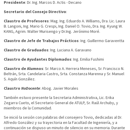
Presidente
: Dr. Ing. Marcos D. Actis - Decano
Secretario del Consejo Directivo
:
Claustro de Profesores
: Mag. Ing. Eduardo A. Williams, Dra. Lic. Laura
B. Langoni, Ing. Mario G. Crespi, Ing. Daniel O. Tovio, Dra. Ing. Kyung W.
KANG, Agrim. Walter Murisengo y Dr.Ing. Jerónimo Moré.
Claustro de Jefe de Trabajos Prácticos
: Ing. Guillermo Garaventta
Claustro de Graduados
: Ing. Luciana A. Garavano
Claustro de Ayudantes Diplomados
: Ing. Emilia Fushimi
Claustro de Alumnos
: Sr. Marco A. Herrera Meneses, Sr. Francisco N.
Beltrán, Srta. Candelaria Castro, Srta. Constanza Marenna y Sr. Manuel
S. Aquín González.
Claustro
NoDocente
: Abog. Javier Morales
También estuvo presente la Secretaria Administrativa, Lic. Erika
Zegarra Cueto, el Secretario General de ATULP, Sr. Raúl Archuby, y
miembros de la Comunidad.
Se inició la sesión con palabras del consejero Tovio, dedicadas al Dr.
Alfredo González y su trayectoria en la Facultad de Ingeniería, y a
continuación se dispuso un minuto de silencio en su memoria. Durante