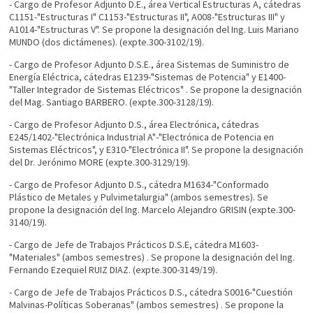
- Cargo de Profesor Adjunto D.E., área Vertical Estructuras A, cátedras
C1151-"Estructuras I" C1153-"Estructuras II", A008-"Estructuras III" y
A1014-"Estructuras V". Se propone la designación del Ing. Luis Mariano
MUNDO (dos dictámenes). (expte.300-3102/19).
- Cargo de Profesor Adjunto D.S.E., área Sistemas de Suministro de
Energía Eléctrica, cátedras E1239-"Sistemas de Potencia" y E1400-
"Taller Integrador de Sistemas Eléctricos" . Se propone la designación
del Mag. Santiago BARBERO. (expte.300-3128/19).
- Cargo de Profesor Adjunto D.S., área Electrónica, cátedras
E245/1402-"Electrónica Industrial A"-"Electrónica de Potencia en
Sistemas Eléctricos", y E310-"Electrónica II". Se propone la designación
del Dr. Jerónimo MORE (expte.300-3129/19).
- Cargo de Profesor Adjunto D.S., cátedra M1634-"Conformado
Plástico de Metales y Pulvimetalurgia" (ambos semestres). Se
propone la designación del Ing. Marcelo Alejandro GRISIN (expte.300-
3140/19).
- Cargo de Jefe de Trabajos Prácticos D.S.E, cátedra M1603-
"Materiales" (ambos semestres) . Se propone la designación del Ing.
Fernando Ezequiel RUIZ DIAZ. (expte.300-3149/19).
- Cargo de Jefe de Trabajos Prácticos D.S., cátedra S0016-"Cuestión
Malvinas-Políticas Soberanas" (ambos semestres) . Se propone la