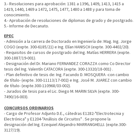
3.- Resoluciones para aprobación: 1381 a 1396, 1409, 1413, 1415 a
1419, 1440, 1469 a 1472, 1475, 1477, 1480 a 1488 y para toma de
conocimiento.
4.- Aprobación de resoluciones de diplomas de grado y de postgrado.
5.- Informe de Decanato.
EPEC
- Admisión a la carrera de Doctorado en Ingeniería de: Mag. Ing. Jorge
COGO (expte. 300-6185/21) e Ing. Elían HANISCH (expte. 300-4402/20).
- Requisitos de cursos de postgrado del Ing. Matías HERRERA (expte.
300-1887/19-001).
- Designación del Dr. Mariano FERNANDEZ CORAZZA como Co Director
tesis del Ing. Valentín CATACORA (expte. 300-13320/18-001) .
- Plan definitivo de tesis de: Ing. Facundo D. MOSQUERA -con cambio
de título- (expte. 300-11113/17-002) e Ing. José M. JUAREZ con cambio
de título- (expte.300-110968/03-002).
- Jurados de tesis para el Lic. Diego M. MARIN SILVA (expte. 300-
7490/16-003).
CONCURSOS ORDINARIOS
- Cargo de Profesor Adjunto D.E., cátedras E1282-"Electrotecnia y
Electrónica" y E1204-"Análisis de Circuitos" . Se propone la
designación del Ing. Ezequiel Alejandro MARRANGHELLI. (expte.300-
3127/19).