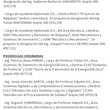
designación del Ing. Guillermo Norberto GARAVENTTA. (expte.300-
3161/19).
- Cargo de Ayudante Diplomado D.E., cátedra M1617-"Proyecto de
Máquinas" (ambos semestres). Se propone la designación del Ing.
Tomás MARTIARENA (expte.300-3151/19).
- Cargo de Ayudante Diplomado D.S., del área Mecánica, cátedras
A050-"Mecanismos y Elementos de Máquinas", A016-"Mecanismos y
Sistemas de Aeronaves", y A098-"Mecánica y Mecanismos" . Se
propone la designación del Ing. Joaquín Francisco DESIRIO (expte.300-
4917/21).
PRORROGAS ORDINARIAS
- Ing. Patricia Liliana ARNERA , cargo de Profesor Titular D.E., área
Sistemas de Suministro de Energía Eléctrica, cátedras E239-"Sistemas
de Potencia" y E235-"Teoría de la Transmisión de la Energía Eléctrica"
(expte.300-3077/19).
- Ing. Javier Gonzalo GARCIA, cargo de Profesor Adjunto D.E., área
Sistemas Digitales y de Computadores/Comunicaciones, cátedras
E212-"Introducción a los Sistemas Lógicos y Digitales" y E302-
"Introducción al Procesamiento de Señales" (expte.300-3079/19).
- Ing. Augusto ZUMARRAGA, cargo de Profesor Adjunto D.E., área
Sistemas Eléctricos, Electrónicos y de Instrumental Aeronáutico,