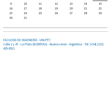
9
10
11
12
13
14
15
16
17
18
19
20
21
22
23
24
25
26
27
28
29
30
31
FACULTAD DE INGENIERÍA - UNLP
Calle 1 y 47 - La Plata (B1900TAG) - Buenos Aires - Argentina - Tel: (+54) (221)
425-8911