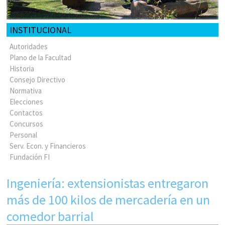
INSTITUCIONAL
Autoridades
Plano de la Facultad
Historia
Consejo Directivo
Normativa
Elecciones
Contactos
Concursos
Personal
Serv. Econ. y Financieros
Fundación FI
Ingeniería: extensionistas entregaron
más de 100 kilos de mercadería en un
comedor barrial