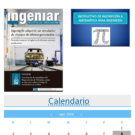
Calendario
ago
-2026
<
>
D
L
M
M
J
V
S
1
2
3
4
5
6
7
8