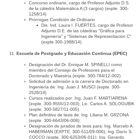
Concurso ordinario, cargo de Profesor Adjunto D.S.
de la cátedra Matemática A (3 cargos) (expte. 300-
1258/14)
Prórrogas Condición de Ordinario
Dis. Ind. Laura I. FUERTES, cargo de Profesor
Adjunto D.E. de las cátedras "Gráfica para
Ingeniería" y "Sistemas de Representación C"
(expte 300-1988/14).
Escuela de Postgrado y Educación Continua (EPEC)
Designación del Dr. Enrique M. SPINELLI como
miembro del Consejo de Profesores para el
Doctorado y Maestría (expte. 300-784/12-002).
Solicitud de admisión a la carrera de Doctorado en
Ingeniería de: Ing. Juan J. MUSCI (expte. 300-
2528/14)
Cursos realizados por: Ing. Juan F. MARTIARENA
(expte. 300-9555/12-003); Lic. Carlos A. SOLOGUBIK
(expte. 300-5827/11-005).
Plan definitivo de tesis de: Ing. Liliana M. GRZONA
(expte. 300-6643/06-008);
Designación de jurados de tesis para: Ing. Marcelo A.
HABERMAN (EXPTE. 300-511/09-006); Ing. Darío S.
COCCO (expte. 300-6253/06-011); Ing. Gerardo