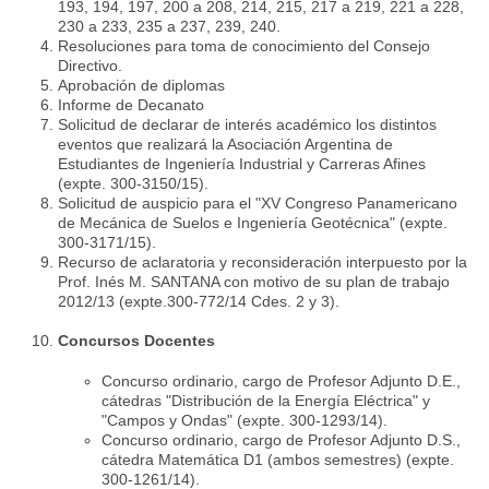
193, 194, 197, 200 a 208, 214, 215, 217 a 219, 221 a 228,
230 a 233, 235 a 237, 239, 240.
Resoluciones para toma de conocimiento del Consejo
Directivo.
Aprobación de diplomas
Informe de Decanato
Solicitud de declarar de interés académico los distintos
eventos que realizará la Asociación Argentina de
Estudiantes de Ingeniería Industrial y Carreras Afines
(expte. 300-3150/15).
Solicitud de auspicio para el "XV Congreso Panamericano
de Mecánica de Suelos e Ingeniería Geotécnica" (expte.
300-3171/15).
Recurso de aclaratoria y reconsideración interpuesto por la
Prof. Inés M. SANTANA con motivo de su plan de trabajo
2012/13 (expte.300-772/14 Cdes. 2 y 3).
Concursos Docentes
Concurso ordinario, cargo de Profesor Adjunto D.E.,
cátedras "Distribución de la Energía Eléctrica" y
"Campos y Ondas" (expte. 300-1293/14).
Concurso ordinario, cargo de Profesor Adjunto D.S.,
cátedra Matemática D1 (ambos semestres) (expte.
300-1261/14).